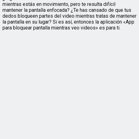
mientras estás en movimiento, pero te resulta difícil
mantener la pantalla enfocada? ¿Te has cansado de que tus
dedos bloqueen partes del video mientras tratas de mantener
la pantalla en su lugar? Si es así, entonces la aplicación «App
para bloquear pantalla mientras veo videos» es para ti.