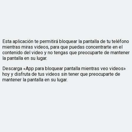
Esta aplicación te permitirá bloquear la pantalla de tu teléfono
mientras miras videos, para que puedas concentrarte en el
contenido del video y no tengas que preocuparte de mantener
la pantalla en su lugar.
Descarga «App para bloquear pantalla mientras veo videos»
hoy y disfruta de tus videos sin tener que preocuparte de
mantener la pantalla en su lugar.