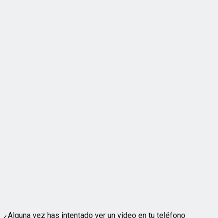
¿Alguna vez has intentado ver un video en tu teléfono