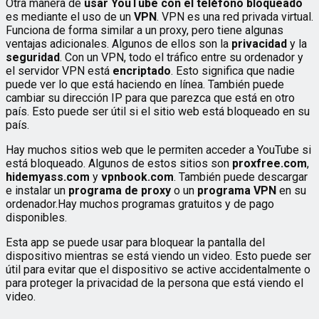
Otra manera de
usar YouTube con el teléfono bloqueado
es mediante el uso de un
VPN
. VPN es una red privada virtual.
Funciona de forma similar a un proxy, pero tiene algunas
ventajas adicionales. Algunos de ellos son la
privacidad
y la
seguridad
. Con un VPN, todo el tráfico entre su ordenador y
el servidor VPN está
encriptado
. Esto significa que nadie
puede ver lo que está haciendo en línea. También puede
cambiar su dirección IP para que parezca que está en otro
país. Esto puede ser útil si el sitio web está bloqueado en su
país.
Hay muchos sitios web que le permiten acceder a YouTube si
está bloqueado. Algunos de estos sitios son
proxfree.com
,
hidemyass.com
y
vpnbook.com
. También puede descargar
e instalar un
programa de proxy
o un
programa VPN
en su
ordenador.Hay muchos programas gratuitos y de pago
disponibles.
Esta app se puede usar para bloquear la pantalla del
dispositivo mientras se está viendo un video. Esto puede ser
útil para evitar que el dispositivo se active accidentalmente o
para proteger la privacidad de la persona que está viendo el
video.