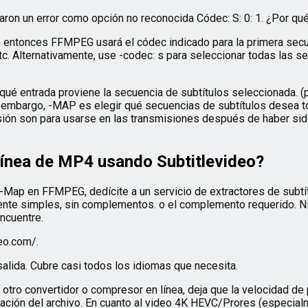
aron un error como opción no reconocida Códec: S: 0: 1. ¿Por qu
: 0, entonces FFMPEG usará el códec indicado para la primera secu
etc. Alternativamente, use -codec: s para seleccionar todas las s
ué entrada proviene la secuencia de subtítulos seleccionada. (p
 Sin embargo, -MAP es elegir qué secuencias de subtítulos desea 
sión son para usarse en las transmisiones después de haber sido
 línea de MP4 usando Subtitlevideo?
Map en FFMPEG, dedícite a un servicio de extractores de subtítu
nte simples, sin complementos. o el complemento requerido. Ni 
ncuentre.
eo.com/.
alida. Cubre casi todos los idiomas que necesita.
r a otro convertidor o compresor en línea, deja que la velocidad
ación del archivo. En cuanto al video 4K HEVC/Prores (especialm