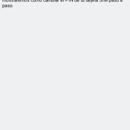
mostraremos cómo cambiar el PIN de tu tarjeta SIM paso a
paso.