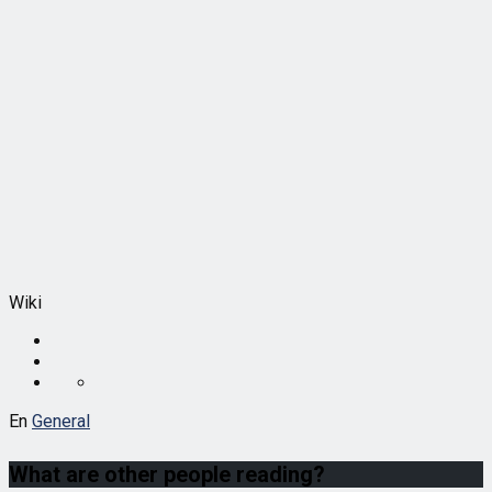
Wiki
En
General
What are other people reading?