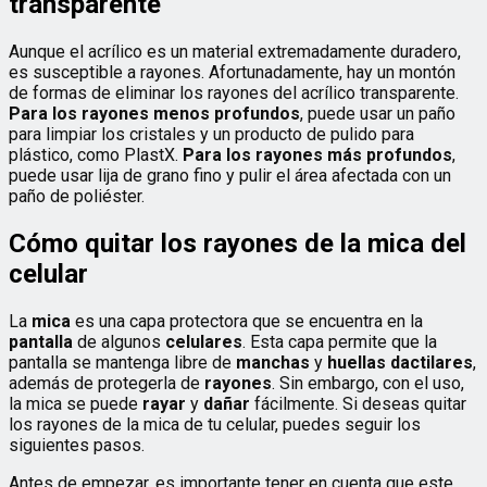
transparente
Aunque el acrílico es un material extremadamente duradero,
es susceptible a rayones. Afortunadamente, hay un montón
de formas de eliminar los rayones del acrílico transparente.
Para los rayones menos profundos
, puede usar un paño
para limpiar los cristales y un producto de pulido para
plástico, como PlastX.
Para los rayones más profundos
,
puede usar lija de grano fino y pulir el área afectada con un
paño de poliéster.
Cómo quitar los rayones de la mica del
celular
La
mica
es una capa protectora que se encuentra en la
pantalla
de algunos
celulares
. Esta capa permite que la
pantalla se mantenga libre de
manchas
y
huellas dactilares
,
además de protegerla de
rayones
. Sin embargo, con el uso,
la mica se puede
rayar
y
dañar
fácilmente. Si deseas quitar
los rayones de la mica de tu celular, puedes seguir los
siguientes pasos.
Antes de empezar, es importante tener en cuenta que este