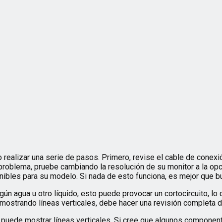
realizar una serie de pasos. Primero, revise el cable de conexión
problema, pruebe cambiando la resolución de su monitor a la op
onibles para su modelo. Si nada de esto funciona, es mejor que b
gún agua u otro líquido, esto puede provocar un cortocircuito, lo
á mostrando líneas verticales, debe hacer una revisión completa 
 puede mostrar líneas verticales. Si cree que algunos componen