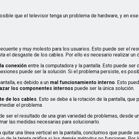
sible que el televisor tenga un problema de hardware, y en ese c
 frecuente y muy molesto para los usuarios. Esto puede ser el r
ta el desgaste de los cables. Por ello es necesario realizar un
 la conexión
entre la computadora y la pantalla. Esto puede ser 
exiones puede ser la solución. Si el problema persiste, es pos
pantalla, es debido a un
mal funcionamiento interno
. Esto pued
azar los componentes internos
puede ser la única solución.
e de los cables
. Esto se debe a la rotación de la pantalla, qu
emediar el problema.
uede ser el resultado de una gran variedad de problemas, desde un
mar las medidas necesarias para solucionarlo.
itar una línea vertical en la pantalla, concluimos que puede ser
io de la tarjeta gráfica si los demás métodos no funcionan. Por l