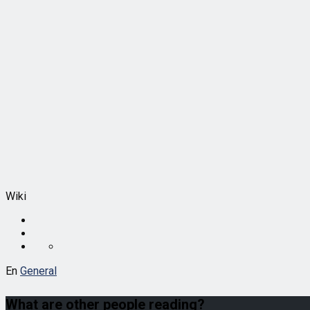
Wiki
En
General
What are other people reading?