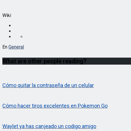
Wiki
En
General
What are other people reading?
Cómo quitar la contraseña de un celular
Cómo hacer tiros excelentes en Pokemon Go
Waylet ya has canjeado un codigo amigo