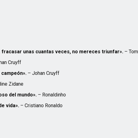
a fracasar unas cuantas veces, no mereces triunfar».
– Tom
han Cruyff
el campeón».
– Johan Cruyff
ine Zidane
moso del mundo».
– Ronaldinho
de vida».
– Cristiano Ronaldo