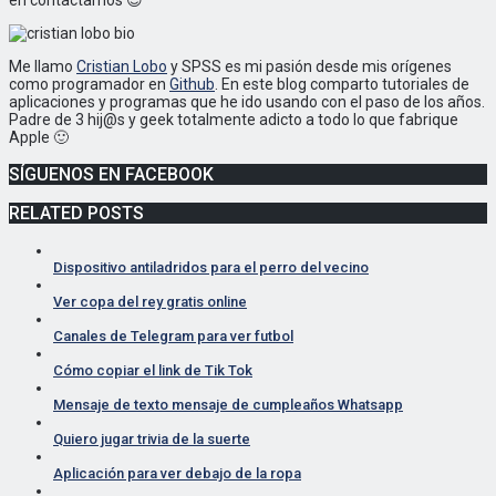
Me llamo
Cristian Lobo
y SPSS es mi pasión desde mis orígenes
como programador en
Github
. En este blog comparto tutoriales de
aplicaciones y programas que he ido usando con el paso de los años.
Padre de 3 hij@s y geek totalmente adicto a todo lo que fabrique
Apple 🙂
SÍGUENOS EN FACEBOOK
RELATED POSTS
Dispositivo antiladridos para el perro del vecino
Ver copa del rey gratis online
Canales de Telegram para ver futbol
Cómo copiar el link de Tik Tok
Mensaje de texto mensaje de cumpleaños Whatsapp
Quiero jugar trivia de la suerte
Aplicación para ver debajo de la ropa