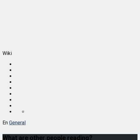
Wiki
En
General
What are other people reading?